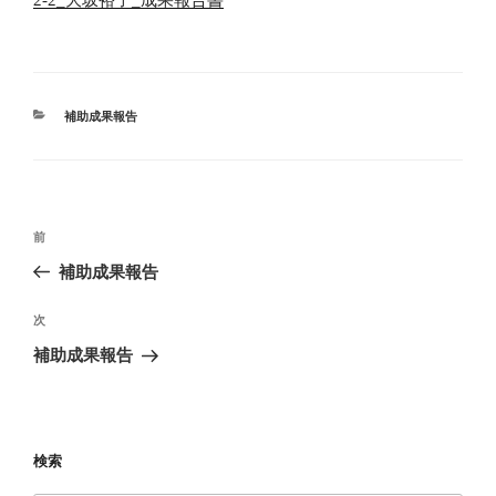
2-2_大坂裕子_成果報告書
カ
補助成果報告
テ
ゴ
リ
ー
投
前
前
稿
の
補助成果報告
ナ
投
ビ
稿
次
次
ゲ
の
補助成果報告
投
ー
稿
シ
ョ
検索
ン