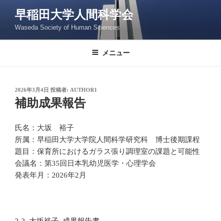
コ
早稲田大学人間科学会
ン
Waseda Society of Human Sciences
テ
ン
ツ
メニュー
へ
ス
キ
投
2026年3月4日
投稿者:
AUTHOR1
稿
ッ
補助成果報告
日:
プ
氏名：大坂 裕子
所属：早稲田大学大学院人間科学研究科 博士後期課程
題目：保育所におけるガラス張り調理室の課題と可能性
会議名：第35回日本乳幼児医学・心理学会
発表年月：2026年2月