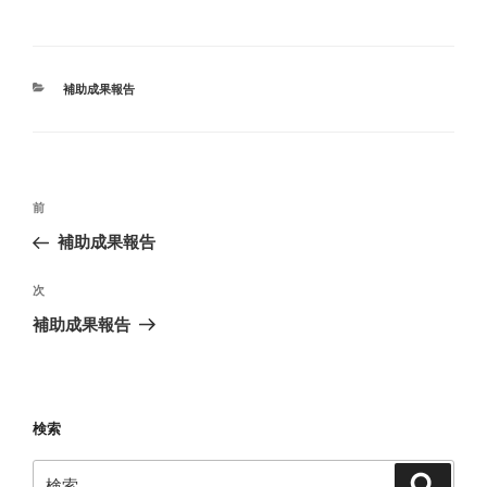
カ
補助成果報告
テ
ゴ
リ
ー
投
前
前
稿
の
補助成果報告
ナ
投
ビ
稿
次
次
ゲ
の
補助成果報告
投
ー
稿
シ
ョ
検索
ン
検
検