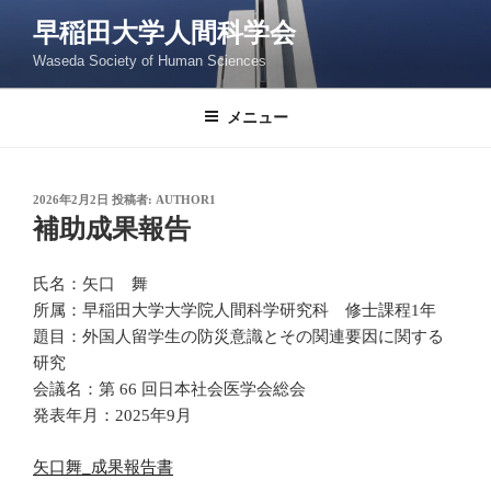
コ
早稲田大学人間科学会
ン
Waseda Society of Human Sciences
テ
ン
ツ
メニュー
へ
ス
キ
投
2026年2月2日
投稿者:
AUTHOR1
稿
ッ
補助成果報告
日:
プ
氏名：矢口 舞
所属：早稲田大学大学院人間科学研究科 修士課程1年
題目：外国人留学生の防災意識とその関連要因に関する
研究
会議名：第 66 回日本社会医学会総会
発表年月：2025年9月
矢口舞_成果報告書