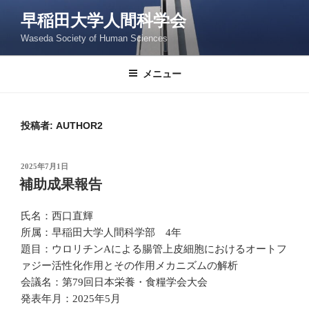
コ
早稲田大学人間科学会
ン
Waseda Society of Human Sciences
テ
ン
ツ
メニュー
へ
ス
キ
投稿者:
AUTHOR2
ッ
プ
投
2025年7月1日
稿
補助成果報告
日:
氏名：西口直輝
所属：早稲田大学人間科学部 4年
題目：ウロリチンAによる腸管上皮細胞におけるオートフ
ァジー活性化作用とその作用メカニズムの解析
会議名：第79回日本栄養・食糧学会大会
発表年月：2025年5月