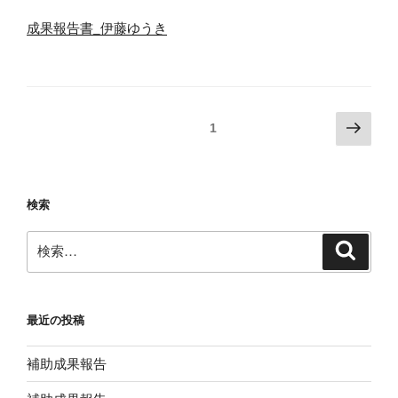
成果報告書_伊藤ゆうき
投
次
固定ページ
1
の
稿
ペ
ナ
ー
ビ
検索
ジ
ゲ
検
ー
検
索
索:
シ
ョ
ン
最近の投稿
補助成果報告