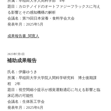
所属：早稲田大学人間科学部 4年
題目：カロテノイドのオートファジーフラックスに与え
る影響とその感知機構の解析
会議名：第79回日本栄養・食料学会大会
発表年月：2025年5月
成果報告書_関寛人
投
2025年7月1日
稿
補助成果報告
日:
氏名：伊藤ゆうき
所属：早稲田大学大学院人間科学研究科 博士後期課
程 2年
題目：視空間縮小提示が感覚運動適応に与える影響と臨
床応用の可能性
会議名：生体医工学会
発表年月：2025年6月