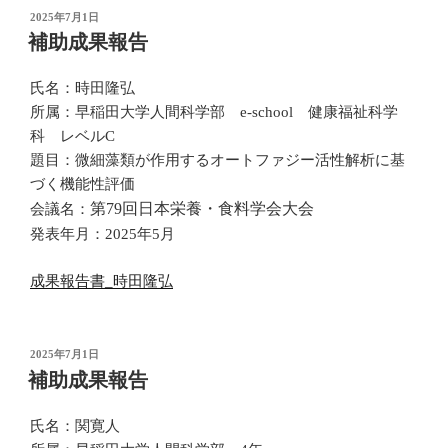
投
2025年7月1日
稿
補助成果報告
日:
氏名：時田隆弘
所属：早稲田大学人間科学部 e-school 健康福祉科学
科 レベルC
題目：微細藻類が作用するオートファジー活性解析に基
づく機能性評価
第79回日本栄養・食料学会大会
会議名：
発表年月：2025年5月
成果報告書_時田隆弘
投
2025年7月1日
稿
補助成果報告
日:
氏名：関寛人